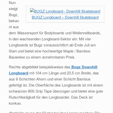
Nun
steigt
Bugz,
BUGZ Longboard – Downhill Skateboard
bekan
nt aus
dem Wassersport für Bodyboards und Wellenreitboards,
in den wachsenden Longboard-Sektor ein: Mit vier
Longboards ist Bugz voraussichtlich ab Ende Juli am
Start und bietet eine hochwertige Maple / Bamboo
Bauweise zu einem annehmbaren Preis.
Rechts abgebildet beispielsweise das
Bugz Downhill
Longboard
mit 104 cm Länge und 23,5 cm Breite, das
aus 6 Schichten Ahorn und einer Schicht Bambus
gefertigt ist. Die Oberfläche des Longboards ist mit einem
schwarzen 80S Grip Tape überzogen und bietet eine gute
Rutschfestigkeit für den Longboarder. Das Deck ist
konkav.
Abstriche muss der Skater bei den Lagern machen: Die