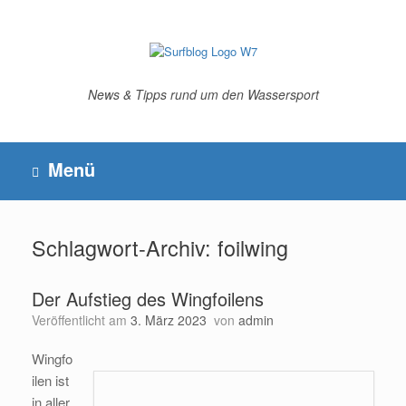
Zum
Inhalt
springen
News & Tipps rund um den Wassersport
Menü
Schlagwort-Archiv:
foilwing
Der Aufstieg des Wingfoilens
Veröffentlicht am
3. März 2023
von
admin
Wingfo
ilen ist
in aller