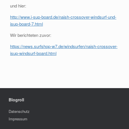
und hier:
http://www.i-sup-board.de/naish-crossover-windsurf-und-
isup-board-7.html
Wir berichteten zuvor:
https://news.surfshop-w7.de/windsurfen/naish-crossover-
isup-windsurf-board.html
Blogroll
Datenschutz
Impressum