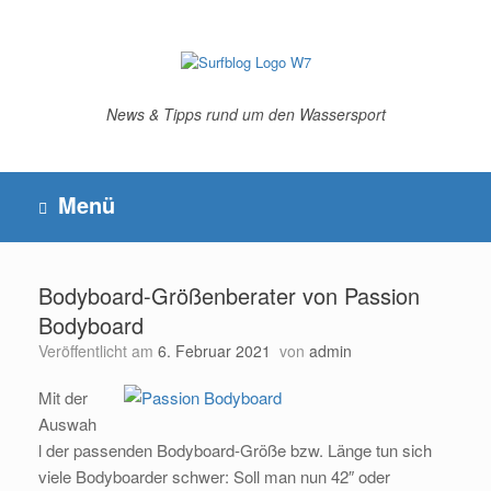
Zum
Inhalt
springen
News & Tipps rund um den Wassersport
Menü
Bodyboard-Größenberater von Passion
Bodyboard
Veröffentlicht am
6. Februar 2021
von
admin
Mit der
Auswah
l der passenden Bodyboard-Größe bzw. Länge tun sich
viele Bodyboarder schwer: Soll man nun 42″ oder