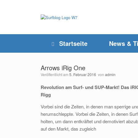
Zum
Inhalt
springen
Startseite
News & T
Arrows iRig One
Veröffentlicht am
5. Februar 2016
von
admin
Revolution am Surf- und SUP-Markt! Das iRIG
Rigg
Vorbei sind die Zeiten, in denen man sperrige u
herumschleppte. Vorbei die Zeiten, in denen Su
holten, um dann entkräftet und demotiviert abzu
auf den Markt, das zugleich