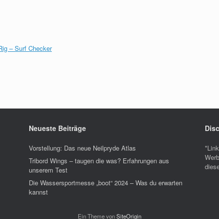
Rig – Surf Checker
Neueste Beiträge
Disc
Vorstellung: Das neue Neilpryde Atlas
*Lin
Werb
Tribord Wings – taugen die was? Erfahrungen aus
diese
unserem Test
Die Wassersportmesse „boot“ 2024 – Was du erwarten
kannst
Ein Theme von
SiteOrigin