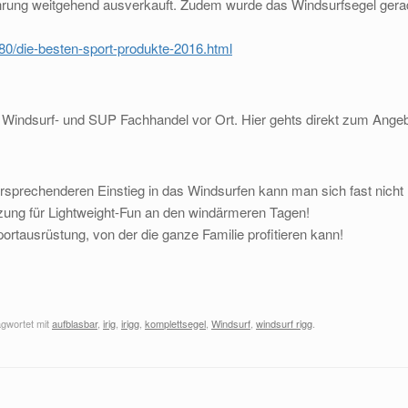
führung weitgehend ausverkauft. Zudem wurde das Windsurfsegel ge
80/die-besten-sport-produkte-2016.html
en Windsurf- und SUP Fachhandel vor Ort. Hier gehts direkt zum Ang
ersprechenderen Einstieg in das Windsurfen kann man sich fast nicht 
zung für Lightweight-Fun an den windärmeren Tagen!
tausrüstung, von der die ganze Familie profitieren kann!
gwortet mit
aufblasbar
,
irig
,
irigg
,
komplettsegel
,
Windsurf
,
windsurf rigg
.