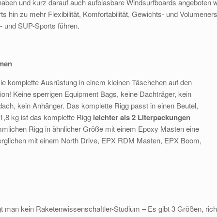
aben und kurz darauf auch aufblasbare Windsurfboards angeboten wu
hin zu mehr Flexibilität, Komfortabilität, Gewichts- und Volumenersp
f- und SUP-Sports führen.
umen
ie komplette Ausrüstung in einem kleinen Täschchen auf den
sion! Keine sperrigen Equipment Bags, keine Dachträger, kein
ach, kein Anhänger. Das komplette Rigg passt in einen Beutel,
t 1,8 kg ist das komplette Rigg
leichter als 2 Literpackungen
mmlichen Rigg in ähnlicher Größe mit einem Epoxy Masten eine
verglichen mit einem North Drive, EPX RDM Masten, EPX Boom,
gt man kein Raketenwissenschaftler-Studium – Es gibt 3 Größen, ric