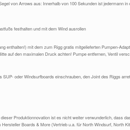
egel von Arrows aus: Innerhalb von 100 Sekunden ist jedermann in d
tfußs festhalten und mit dem Wind ausrollen
ng enthalten!) mit dem zum Rigg gratis mitgelieferten Pumpen-Ada
itte auf den maximalen Druck achten! Pumpe entfernen, Ventil versc
des SUP- oder Windsurfboards einschrauben, den Joint des Riggs arre
 dieser Produktionnovation ist es nicht weiter verwunderlich, dass d
Hersteller Boards & More (Vertrieb u.a. für North Windsurf, North Ki