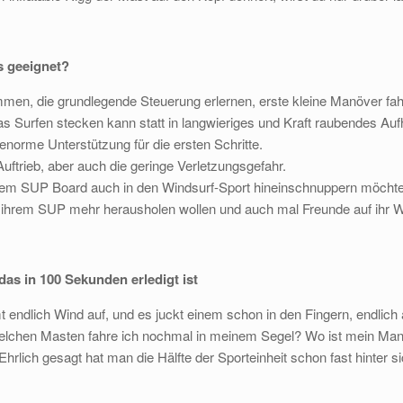
s geeignet?
en, die grundlegende Steuerung erlernen, erste kleine Manöver fahr
s Surfen stecken kann statt in langwieriges und Kraft raubendes Au
enorme Unterstützung für die ersten Schritte.
ftrieb, aber auch die geringe Verletzungsgefahr.
 ihrem SUP Board auch in den Windsurf-Sport hineinschnuppern möchte
 ihrem SUP mehr herausholen wollen und auch mal Freunde auf ihr 
as in 100 Sekunden erledigt ist
 endlich Wind auf, und es juckt einem schon in den Fingern, endlich
chen Masten fahre ich nochmal in meinem Segel? Wo ist mein Mann 
Ehrlich gesagt hat man die Hälfte der Sporteinheit schon fast hinter s