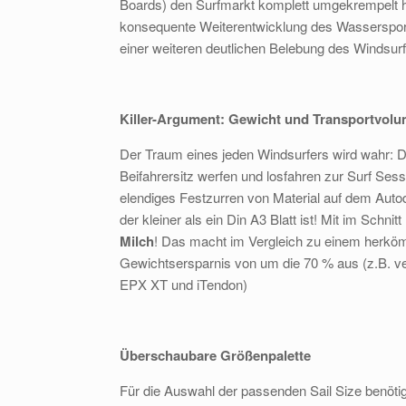
Boards) den Surfmarkt komplett umgekrempelt h
konsequente Weiterentwicklung des Wassersports 
einer weiteren deutlichen Belebung des Windsur
Killer-Argument: Gewicht und Transportvol
Der Traum eines jeden Windsurfers wird wahr: D
Beifahrersitz werfen und losfahren zur Surf Ses
elendiges Festzurren von Material auf dem Autod
der kleiner als ein Din A3 Blatt ist! Mit im Schnit
Milch
! Das macht im Vergleich zu einem herkö
Gewichtsersparnis von um die 70 % aus (z.B. 
EPX XT und iTendon)
Überschaubare Größenpalette
Für die Auswahl der passenden Sail Size benöti