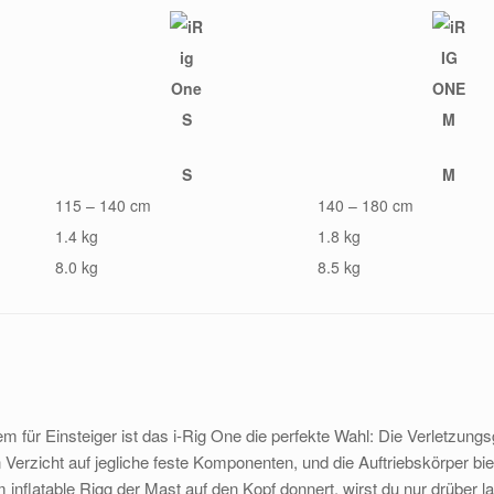
S
M
115 – 140 cm
140 – 180 cm
1.4 kg
1.8 kg
8.0 kg
8.5 kg
m für Einsteiger ist das i-Rig One die perfekte Wahl: Die Verletzung
n Verzicht auf jegliche feste Komponenten, und die Auftriebskörper bi
em inflatable Rigg der Mast auf den Kopf donnert, wirst du nur drüber l