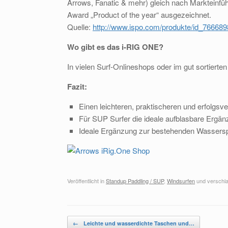
Arrows, Fanatic & mehr) gleich nach Marktein
Award „Product of the year“ ausgezeichnet.
Quelle:
http://www.ispo.com/produkte/id_766689
Wo gibt es das i-RIG ONE?
In vielen Surf-Onlineshops oder im gut sortiert
Fazit:
Einen leichteren, praktischeren und erfolgsv
Für SUP Surfer die ideale aufblasbare Ergän
Ideale Ergänzung zur bestehenden Wasserspor
Veröffentlicht in
Standup Paddling / SUP
,
Windsurfen
und verschla
Beitragsnavigation
←
Leichte und wasserdichte Taschen und…