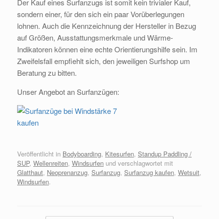
Der Kauf eines Surfanzugs ist somit kein trivialer Kauf,
sondern einer, für den sich ein paar Vorüberlegungen
lohnen. Auch die Kennzeichnung der Hersteller in Bezug
auf Größen, Ausstattungsmerkmale und Wärme-
Indikatoren können eine echte Orientierungshilfe sein. Im
Zweifelsfall empfiehlt sich, den jeweiligen Surfshop um
Beratung zu bitten.
Unser Angebot an Surfanzügen:
Veröffentlicht in
Bodyboarding
,
Kitesurfen
,
Standup Paddling /
SUP
,
Wellenreiten
,
Windsurfen
und verschlagwortet mit
Glatthaut
,
Neoprenanzug
,
Surfanzug
,
Surfanzug kaufen
,
Wetsuit
,
Windsurfen
.